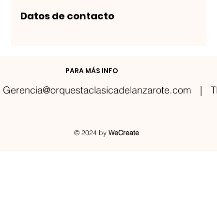
Datos de contacto
PARA MÁS INFO
Gerencia@orquestaclasicadelanzarote.com
| TE
© 2024 by
WeCreate