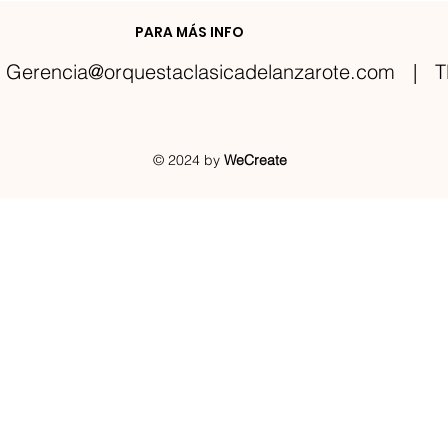
PARA MÁS INFO
Gerencia@orquestaclasicadelanzarote.com
| TE
© 2024 by
WeCreate